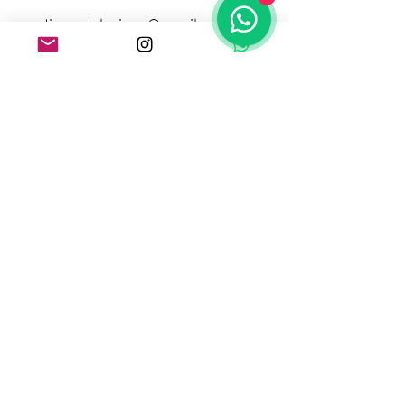
guardianasdelorigen
@gmail.com