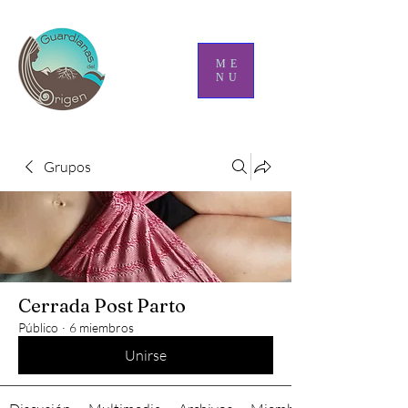
ME
NU
Grupos
Cerrada Post Parto
Público
·
6 miembros
Unirse