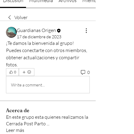
Discusión
Multimedia
Archivos
Miembros
Volver
Guardianas Origen
17 de diciembre de 2023
¡Te damos la bienvenida al grupo! 
Puedes conectarte con otros miembros, 
obtener actualizaciones y compartir 
fotos.
0
0
Write a comment...
Acerca de
En este grupo esta quienes realizamos la
Cerrada Post Parto
...
Leer más