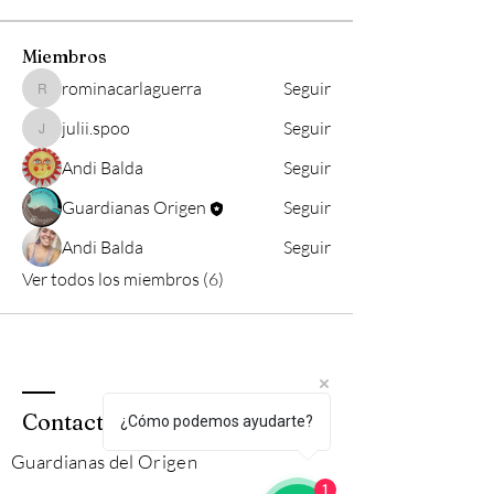
Miembros
rominacarlaguerra
Seguir
rominacarlaguerra
julii.spoo
Seguir
julii.spoo
Andi Balda
Seguir
Guardianas Origen
Seguir
Andi Balda
Seguir
Ver todos los miembros (6)
Contacto
¿Cómo podemos ayudarte?
Guardianas del Origen
1