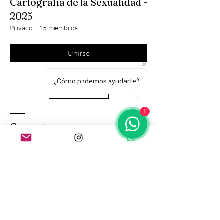
Cartografía de la Sexualidad -
2025
Privado
·
15 miembros
Unirse
¿Cómo podemos ayudarte?
Mostrar más
1
Contacto
Guardianas del Origen
guardianasdelorigen
@gmail.com