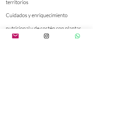
territorios
Cuidados y enriquecimiento
nutricional y de sostén con plantas
Tonalidades afectivas