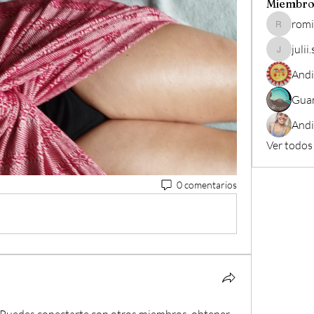
Miembro
romi
rominacar
julii
julii.spoo
Andi
Guar
Andi
Ver todos
0 comentarios