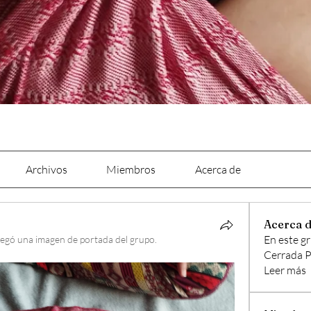
Archivos
Miembros
Acerca de
Acerca 
En este g
egó una imagen de portada del grupo.
Cerrada P
Leer más