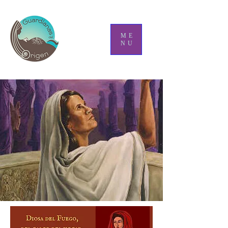
ME
NU