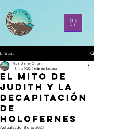
ME
NU
Entrada
Guardianas Origen
15 feb 2022
2 min de lectura
El mito de
Judith y la
decapitación
de
Holofernes
Actualizado:
8 ene 2023