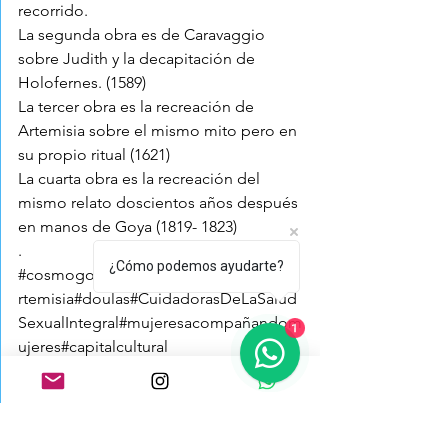
recorrido.
La segunda obra es de Caravaggio 
sobre Judith y la decapitación de 
Holofernes. (1589)
La tercer obra es la recreación de 
Artemisia sobre el mismo mito pero en 
su propio ritual (1621)
La cuarta obra es la recreación del 
mismo relato doscientos años después 
en manos de Goya (1819- 1823)
.
¿Cómo podemos ayudarte?
#cosmogonia
#mito
#arte
#ritual
#obras
#a
rtemisia
#doulas
#CuidadorasDeLaSalud
1
SexualIntegral
#mujeresacompañandom
ujeres
#capitalcultural