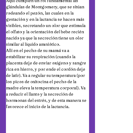
Aquí cumplen un rol fundamental las 
glándulas de Montgomery, que se sitúan 
rodeando el pezón, las cuales en la 
gestación y en la lactancia se hacen más 
visibles, secretando un olor que estimula 
el olfato y la orientación del bebe recién 
nacido ya que la secreción tiene un olor 
similar al líquido amniótico.
Allí en el pecho de su mamá va a 
estabilizar su respiración (cuando la 
placenta deje de enviar oxígeno y sangre 
rica en hierro, y por ende el cordón deje 
de latir). Va a regular su temperatura (por 
los picos de oxitocina el pecho de la 
madre eleva la temperatura corporal). Va 
a reducir el llanto y la secreción de 
hormonas del estrés, y de esta manera se 
favorece el inicio de la lactancia.