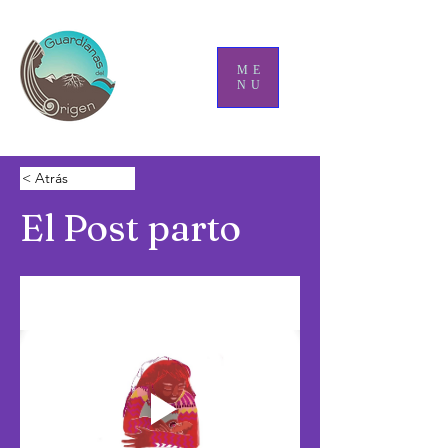
ME
NU
< Atrás
El Post parto