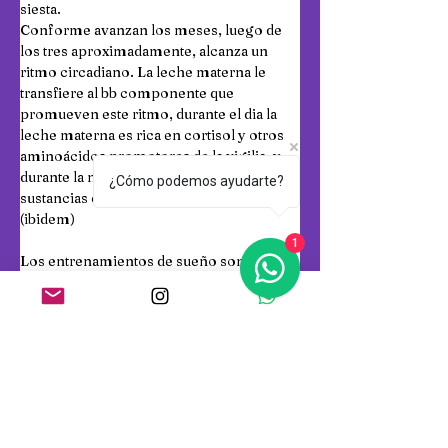
siesta.
Conforme avanzan los meses, luego de 
los tres aproximadamente, alcanza un 
ritmo circadiano. La leche materna le 
transfiere al bb componente que 
promueven este ritmo, durante el dia la 
leche materna es rica en cortisol y otros 
aminoácidos promotores de la vigilia, y 
durante la noche pasa a ser rica en 
¿Cómo podemos ayudarte?
sustancias como la melatonina.
(ibidem)
1
Los entrenamientos de sueño son 
adiestramientos virulentos donde lxs 
bebés no aprenden a dormir sino que 
aprenden a frustrarse.