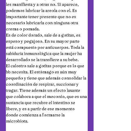
les manifiesta y a otras no. Si aparece, 
podemos lubricar la areola con el. Es 
importante tener presente que no es 
necesario lubricarla con ninguna otra 
crema o pomada.
Es de color dorado, sale de a gotitas, es 
espeso y pegajoso. En su mayor parte 
está compuesto por anticuerpos. Toda la 
sabiduría inmunológica que la mujer ha 
desarrollado se la transfiere a su bebe. 
El calostro sale a gotitas porque es lo que 
bb necesita. El estómago es aún muy 
pequeño y tiene que además consolidar la 
coordinación de respirar, succionar y 
tragar. Tiene además un efecto laxante 
que colabora a que el meconio, que es una 
sustancia que recubre el intestino se 
libere, y es a partir de ese momento 
donde comienza a formarse la 
microbiota.