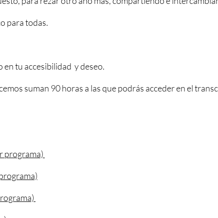
esto, para rezar otro año más, compartiendo e intercambian
co para todas.
en tu accesibilidad y deseo.
cemos suman 90 horas a las que podrás acceder en el tran
er programa)
 programa)
 programa)