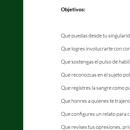
Objetivos:
Que puedas desde tu singularida
Que logres involucrarte con con
Que sostengas el pulso de habili
Que reconozcas en el sujeto pol
Que registres la sangre como p
Que honres a quienes te trajeron
Que configures un relato para c
Que revises tus opresiones, priv