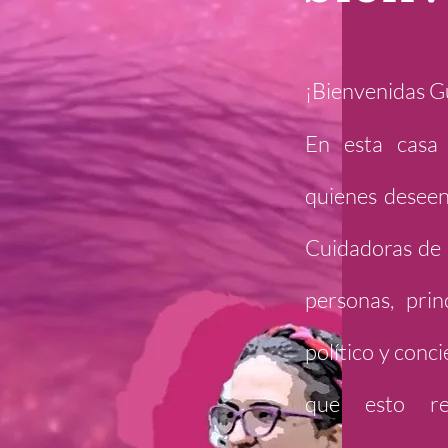
¡Bienvenidas G
En esta casa 
quienes desee
Cuidadoras de 
personas, pri
político y conc
que esto re