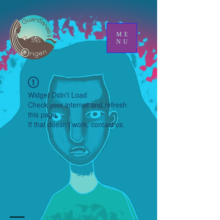
ME
NU
Widget Didn’t Load
Check your internet and refresh
this page.
If that doesn’t work, contact us.