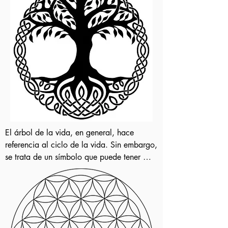
muchos siglos atrás.

Un término acuñado por Robert Graves y 
adoptado por la Wicca

En realidad el término «Triple Diosa» lo 
creó el poeta y escritor británico del siglo 
XIX, Robert Graves. Se refería 
frecuentemente a ella en sus escritos y 
llegaba a afirmar que «todo poema 
verdadero es, en realidad, una invocación 
a la diosa blanca» Y es que «La Diosa» 
El árbol de la vida, en general, hace 
tenía tres facetas: Doncella, Madre y 
referencia al ciclo de la vida. Sin embargo, 
Anciana (Maiden, Mother and Crone), pero 
se trata de un símbolo que puede tener 
no dejaba de ser la misma, como la Luna 
diferencias significativas dependiendo de la 
en las diferentes fases de su ciclo, como la 
cultura en la que lo encontremos. No 
vida misma y su incesante devenir… El 
obstante, la base es siempre la misma: este 
imaginario de Graves fue adoptado por el 
árbol representa nuestra vida desde el 
neopaganismo y la wicca y la Triple Diosa 
nacimiento hasta nuestro fin que es cuando 
se convirtió en una de sus deidades 