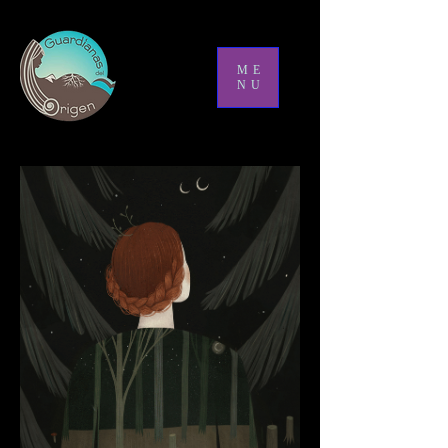
ME
NU